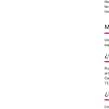
He
fa
ho
M
Un
es
¿
Pu
al
Ca
71
¿
Lo