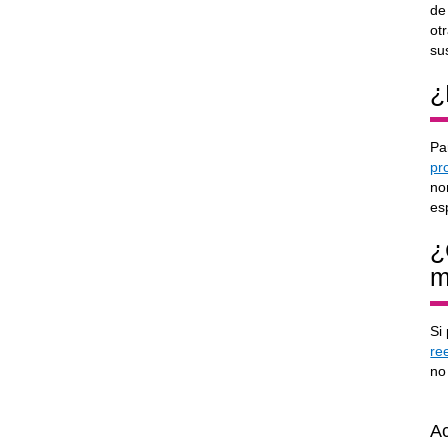
de
ot
su
¿
Pa
pr
no
es
¿
m
Si
re
no
Ac