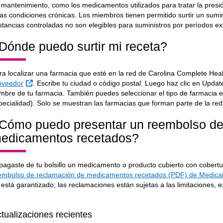
 mantenimiento, como los medicamentos utilizados para tratar la presión a
ras condiciones crónicas. Los miembros tienen permitido surtir un sumi
stancias controladas no son elegibles para suministros por períodos ex
Dónde puedo surtir mi receta?
ra localizar una farmacia que esté en la red de Carolina Complete Hea
Sitio Externo
oveedor
. Escribe tu ciudad o código postal. Luego haz clic en Update 
mbre de tu farmacia. También puedes seleccionar el tipo de farmacia en
pecialidad). Solo se muestran las farmacias que forman parte de la re
Cómo puedo presentar un reembolso de
edicamentos recetados?
 pagaste de tu bolsillo un medicamento o producto cubierto con cobert
embolso de reclamación de medicamentos recetados (PDF) de Medica
 está garantizado; las reclamaciones están sujetas a las limitaciones, e
tualizaciones recientes