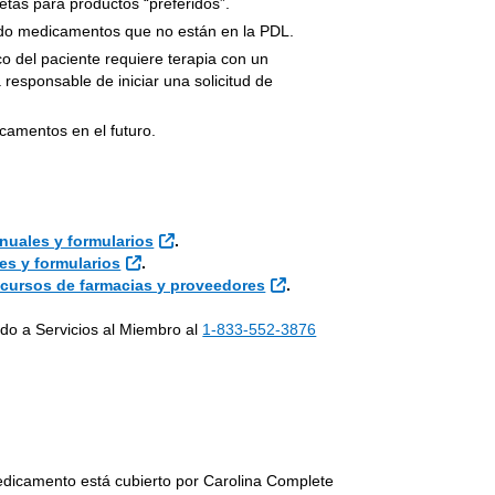
etas para productos “preferidos”.
ndo medicamentos que no están en la PDL.
co del paciente requiere terapia con un
responsable de iniciar una solicitud de
camentos en el futuro.
 Externo
Sitio Externo
anuales y formularios
.
Sitio Externo
es y formularios
.
Sitio Externo
cursos de farmacias y proveedores
.
ndo a Servicios al Miembro al
1-833-552-3876
edicamento está cubierto por Carolina Complete