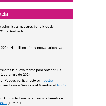
acia
a administrar nuestros beneficios de
 CCH actualizada.
 2024. No utilices aún tu nueva tarjeta, ya
sitarás la nueva tarjeta para obtener tus
l 1 de enero de 2024.
ed. Puedes verificar esto en
nuestra
tio Externo
O bien llama a Servicios al Miembro al
1-833-
e ID como tu llave para usar sus beneficios.
3876
(TTY 711).