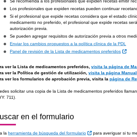
Se recomienda a los profesionales que expiden recetas emitir rec
Los profesionales que expiden recetas pueden continuar receta
Si el profesional que expide recetas considera que el estado clíni
medicamento no preferido, el profesional que expide recetas será 
autorización previa.
Se pueden agregar requisitos de autorización previa a otros medi
Enviar los cambios propuestos a la política clínica de la PDL
Sitio
Panel de revisión de la Lista de medicamentos preferidos
ra ver la Lista de medicamentos preferidos,
visita la página de M
ra ver la Política de gestión de utilización,
visita la página Manual
ra ver los formularios de aprobación previa, visita la
página de Re
edes solicitar una copia de la Lista de medicamentos preferidos llama
YY: 711).
uscar en el formulario
Sitio Externo
a la
herramienta de búsqueda del formulario
para averiguar si tu m